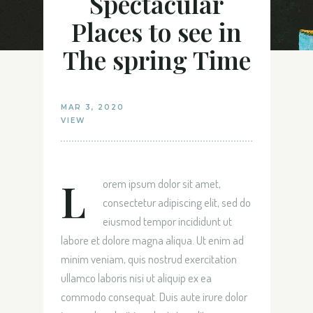
Spectacular
Places to see in
The spring Time
MAR 3, 2020
VIEW
L
orem ipsum dolor sit amet,
consectetur adipiscing elit, sed do
eiusmod tempor incididunt ut
labore et dolore magna aliqua. Ut enim ad
minim veniam, quis nostrud exercitation
ullamco laboris nisi ut aliquip ex ea
commodo consequat. Duis aute irure dolor