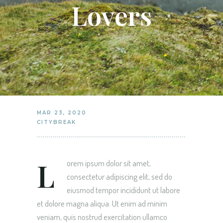
Lovers
MAR 23, 2020
CITYBREAK
L
orem ipsum dolor sit amet,
consectetur adipiscing elit, sed do
eiusmod tempor incididunt ut labore
et dolore magna aliqua. Ut enim ad minim
veniam, quis nostrud exercitation ullamco