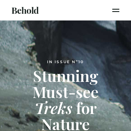
IN ISSUE Nº10
Stunning
Must-see
Treks
for
Nature