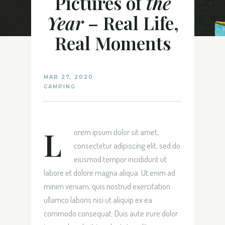
Pictures of
the
Year
– Real Life,
Real Moments
MAR 27, 2020
CAMPING
L
orem ipsum dolor sit amet,
consectetur adipiscing elit, sed do
eiusmod tempor incididunt ut
labore et dolore magna aliqua. Ut enim ad
minim veniam, quis nostrud exercitation
ullamco laboris nisi ut aliquip ex ea
commodo consequat. Duis aute irure dolor