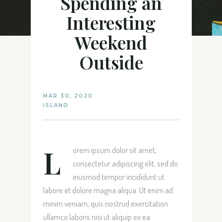
Spending an
Interesting
Weekend
Outside
MAR 30, 2020
ISLAND
L
orem ipsum dolor sit amet,
consectetur adipiscing elit, sed do
eiusmod tempor incididunt ut
labore et dolore magna aliqua. Ut enim ad
minim veniam, quis nostrud exercitation
ullamco laboris nisi ut aliquip ex ea