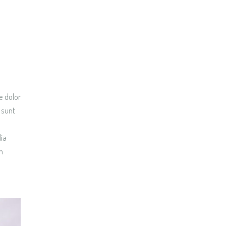
e dolor
 sunt
lia
n