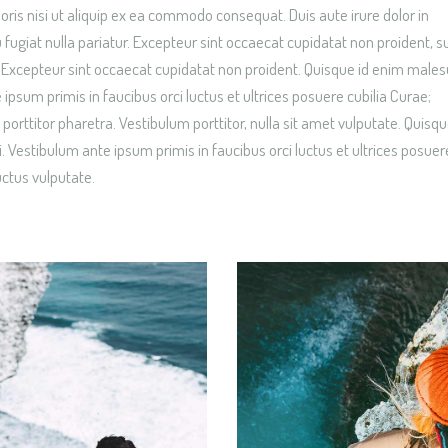
ris nisi ut aliquip ex ea commodo consequat. Duis aute irure dolor in
u fugiat nulla pariatur. Excepteur sint occaecat cupidatat non proident, su
um.Excepteur sint occaecat cupidatat non proident. Quisque id enim male
 ipsum primis in faucibus orci luctus et ultrices posuere cubilia Curae;
porttitor pharetra. Vestibulum porttitor, nulla sit amet vulputate. Quisqu
. Vestibulum ante ipsum primis in faucibus orci luctus et ultrices posuer
uctus vulputate.