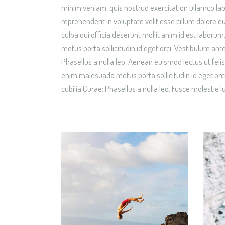
minim veniam, quis nostrud exercitation ullamco labo
reprehenderit in voluptate velit esse cillum dolore e
culpa qui officia deserunt mollit anim id est labor
metus porta sollicitudin id eget orci. Vestibulum ante
Phasellus a nulla leo. Aenean euismod lectus ut felis 
enim malesuada metus porta sollicitudin id eget orci
cubilia Curae; Phasellus a nulla leo. Fusce molestie l