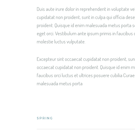
Duis aute irure dolor in reprehenderit in voluptate ve
cupidatat non proident, sunt in culpa qui officia de
proident. Quisque id enim malesuada metus porta soll
eget orci. Vestibulum ante ipsum primis in faucibus or
molestie luctus vulputate.
Excepteur sint occaecat cupidatat non proident, sunt
occaecat cupidatat non proident. Quisque id enim ma
faucibus orci luctus et ultrices posuere cubilia Cura
malesuada metus porta
SPRING