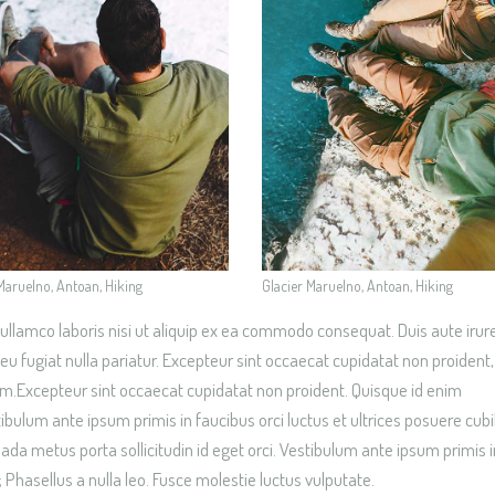
Maruelno, Antoan, Hiking
Glacier Maruelno, Antoan, Hiking
ullamco laboris nisi ut aliquip ex ea commodo consequat. Duis aute irur
e eu fugiat nulla pariatur. Excepteur sint occaecat cupidatat non proident,
orum.Excepteur sint occaecat cupidatat non proident. Quisque id enim
ibulum ante ipsum primis in faucibus orci luctus et ultrices posuere cubi
ada metus porta sollicitudin id eget orci. Vestibulum ante ipsum primis i
; Phasellus a nulla leo. Fusce molestie luctus vulputate.