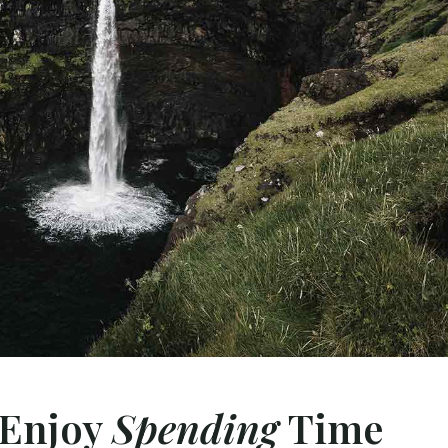
OME
 Enjoy
Spending
Time