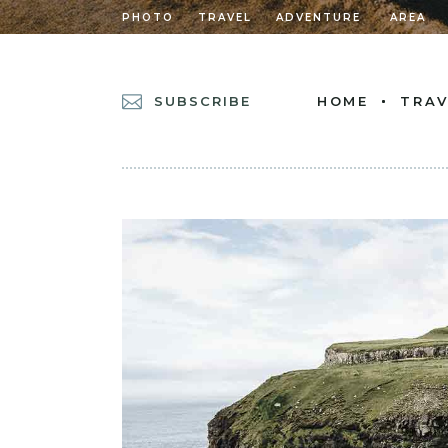
PHOTO
TRAVEL
ADVENTURE
AREA
SUBSCRIBE
HOME
TRAV
MAIN HOME
POSTS METRO
DIVIDED POSTS
POST CAROUSEL
DIVIDED POST L
LEFT MENU HOM
CASCADING POS
GRID HOME