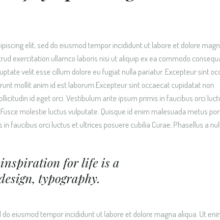
piscing elit, sed do eiusmod tempor incididunt ut labore et dolore mag
rud exercitation ullamco laboris nisi ut aliquip ex ea commodo consequ
luptate velit esse cillum dolore eu fugiat nulla pariatur. Excepteur sint o
serunt mollit anim id est laborum.Excepteur sint occaecat cupidatat non
icitudin id eget orci. Vestibulum ante ipsum primis in faucibus orci luct
eo. Fusce molestie luctus vulputate. Quisque id enim malesuada metus por
 in faucibus orci luctus et ultrices posuere cubilia Curae; Phasellus a null
inspiration for life is a
design, typography.
ed do eiusmod tempor incididunt ut labore et dolore magna aliqua. Ut en