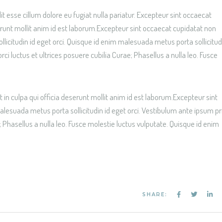
lit esse cillum dolore eu fugiat nulla pariatur. Excepteur sint occaecat
serunt mollit anim id est laborum.Excepteur sint occaecat cupidatat non
icitudin id eget orci. Quisque id enim malesuada metus porta sollicitud
ci luctus et ultrices posuere cubilia Curae; Phasellus a nulla leo. Fusce
 in culpa qui officia deserunt mollit anim id est laborum.Excepteur sint
lesuada metus porta sollicitudin id eget orci. Vestibulum ante ipsum pr
e; Phasellus a nulla leo. Fusce molestie luctus vulputate. Quisque id enim
SHARE: