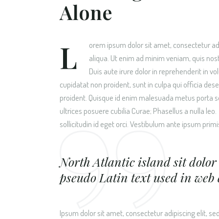
Alone
L
orem ipsum dolor sit amet, consectetur adi
aliqua. Ut enim ad minim veniam, quis nost
Duis aute irure dolor in reprehenderit in vo
cupidatat non proident, sunt in culpa qui officia de
proident. Quisque id enim malesuada metus porta soll
ultrices posuere cubilia Curae; Phasellus a nulla l
sollicitudin id eget orci. Vestibulum ante ipsum primis
North Atlantic island sit dolor 
pseudo Latin text used in web 
Ipsum dolor sit amet, consectetur adipiscing elit, s