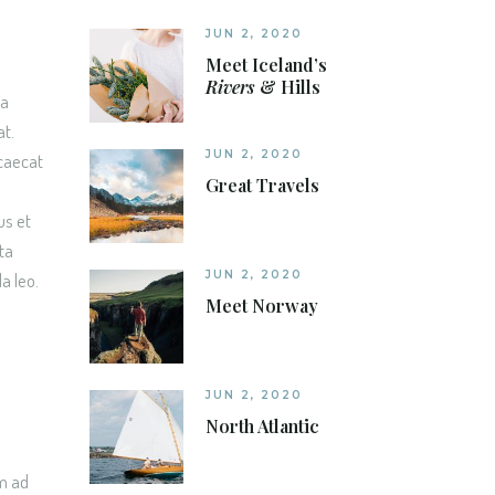
JUN 2, 2020
Meet Iceland’s
Rivers
& Hills
na
at.
JUN 2, 2020
ccaecat
Great Travels
us et
ta
JUN 2, 2020
a leo.
Meet Norway
JUN 2, 2020
North Atlantic
im ad