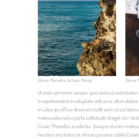
Glacier Maruelno, Antoan, Hiking
Glacier 
Ut enim ad minim veniam, quis nostrud exercitation 
in reprehenderit in voluptate velit esse cillum dolor
in culpa qui officia deserunt mollit anim id est lab
malesuada metus porta sollicitudin id eget orci. Vest
Curae; Phasellus a nulla leo. Quisque id enim malesu
faucibus orci luctus et ultrices posuere cubilia Curae