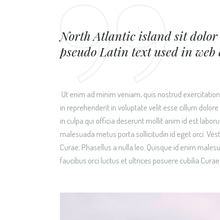
North Atlantic island sit dolor 
pseudo Latin text used in web 
Ut enim ad minim veniam, quis nostrud exercitation 
in reprehenderit in voluptate velit esse cillum dolor
in culpa qui officia deserunt mollit anim id est lab
malesuada metus porta sollicitudin id eget orci. Vest
Curae; Phasellus a nulla leo. Quisque id enim malesu
faucibus orci luctus et ultrices posuere cubilia Curae;