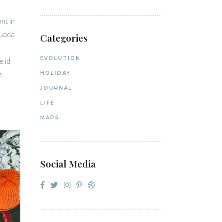
nt in
suada
Categories
EVOLUTION
e id
e
HOLIDAY
JOURNAL
LIFE
MAPS
Social Media