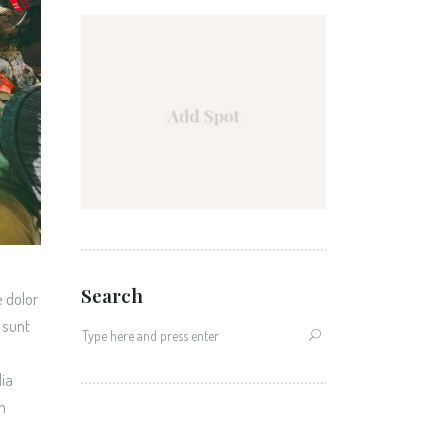
Search
e dolor
 sunt
lia
n