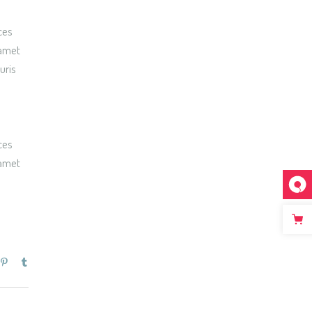
ces
 amet
uris
ces
 amet