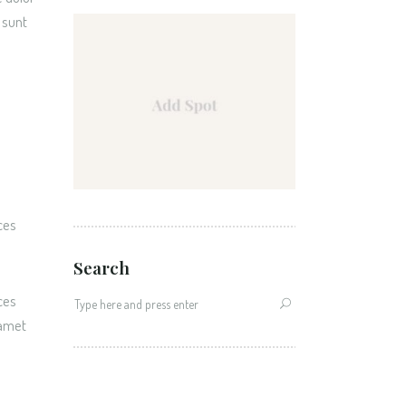
 sunt
ces
Search
ces
 amet