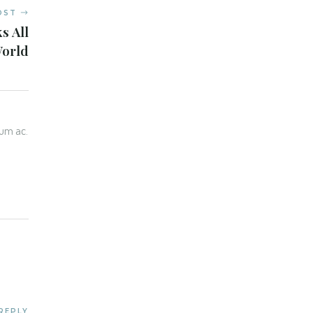
OST
s All
World
tum ac.
REPLY