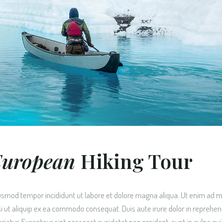
OME
European
Hiking Tour
eiusmod tempor incididunt ut labore et dolore magna aliqua. Ut enim ad 
si ut aliquip ex ea commodo consequat. Duis aute irure dolor in reprehen
pariatur. Excepteur sint occaecat cupidatat non proident, sunt in culpa qui 