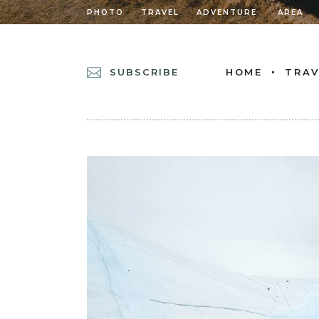
PHOTO
TRAVEL
ADVENTURE
AREA
SUBSCRIBE
HOME
TRAV
MAIN HOME
POSTS METRO
DIVIDED POSTS
POST CAROUSEL
DIVIDED POST L
LEFT MENU HOM
CASCADING POS
GRID HOME