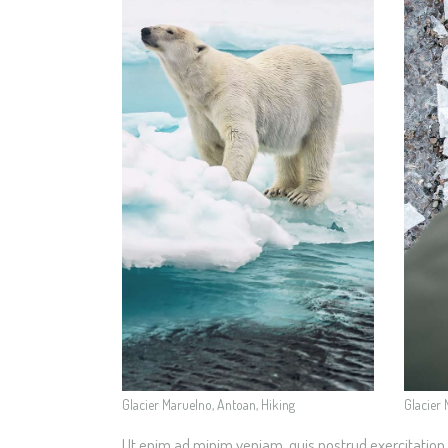
Glacier Maruelno, Antoan, Hiking
Glacier 
Ut enim ad minim veniam, quis nostrud exercitation 