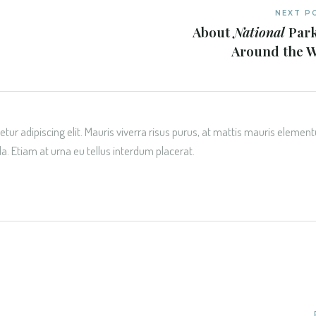
NEXT P
About
National
Park
Around the 
tur adipiscing elit. Mauris viverra risus purus, at mattis mauris elemen
da. Etiam at urna eu tellus interdum placerat.