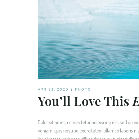
TRAVEL BLOG H
LANDING
APR 23, 2020
PHOTO
You’ll Love This
Dolor sit amet, consectetur adipiscing elit, sed do 
veniam, quis nostrud exercitation ullamco laboris ni
in voluptate velit esse cillum dolore eu fugiat nulla 