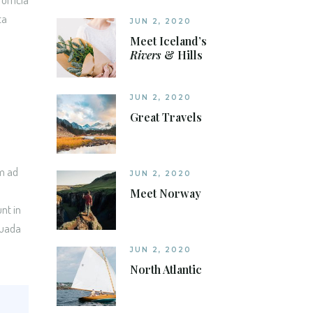
ta
JUN 2, 2020
Meet Iceland’s
Rivers
& Hills
JUN 2, 2020
Great Travels
im ad
JUN 2, 2020
Meet Norway
nt in
suada
JUN 2, 2020
North Atlantic