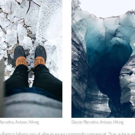
Maruelno, Antoan, Hiking
Glacier Maruelno, Antoan, Hiking
ullamco laboris nisi ut aliquip ex ea commodo consequat. Duis aute irur