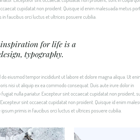
 occaecat cupidatat non proident. Quisque id enim malesuada metus por
 in faucibus orci luctus et ultrices posuere cubilia.
inspiration for life is a
design, typography.
ed do eiusmod tempor incididunt ut labore et dolore magna aliqua. Ut en
ris nisi ut aliquip ex ea commodo consequat. Duis aute irure dolor in
u fugiat nulla pariatur. Excepteur sint occaecat cupidatat non proident, su
um.Excepteur sint occaecat cupidatat non proident. Quisque id enim male
 ipsum primis in faucibus orci luctus et ultrices posuere cubilia.