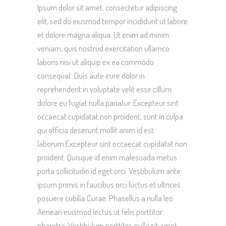
Ipsum dolor sit amet, consectetur adipiscing
elit, sed do eiusmod tempor incididunt ut labore
et dolore magna aliqua. Ut enim ad minim
veniam, quis nostrud exercitation ullamco
laboris nisi ut aliquip ex ea commodo
consequat. Duis aute irure dolor in
reprehenderit in voluptate velit esse cillum
dolore eu fugiat nulla pariatur. Excepteur sint
occaecat cupidatat non proident, sunt in culpa
qui officia deserunt mollit anim id est
laborum.Excepteur sint occaecat cupidatat non
proident. Quisque id enim malesuada metus
porta sollicitudin id eget orci. Vestibulum ante
ipsum primis in faucibus orci luctus et ultrices
posuere cubilia Curae; Phasellus a nulla leo.
Aenean euismod lectus ut felis porttitor
pharetra. Vestibulum porttitor, nulla sit amet